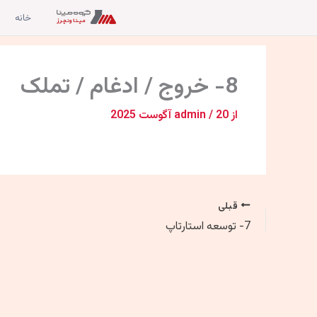
رش
خانه
ه
حتوا
8- خروج / ادغام / تملک
از
20 آگوست 2025
/
admin
قبلی
7- توسعه استارتاپ