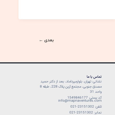
بعدی
←
تماس با ما
نشانی: تهران، بلوارمیرداماد، بعد از دکتر حمید
مصدق جنوبی، مجتمع آرین پلاک 228، طبقه 8
واحد 31
کد پستی: 1549846177
info@mapnaventures.com
تلفن: 23151302-021
نمابر: 23151302-021