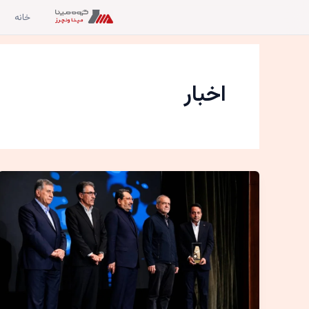
رش
خانه
ه
حتوا
اخبار