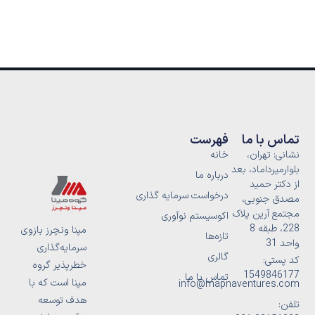
تماس با ما
فهرست
نشانی: تهران،
خانه
بلوارمیرداماد، بعد
درباره ما
از دکتر حمید
درخواست سرمایه گذاری
مصدق جنوبی،
مجتمع آرین پلاک
اکوسیستم نوآوری
228، طبقه 8
مپنا ونچرز بازوی
تازه‌ها
واحد 31
سرمایه‌گذاری
گالری
کد پستی:
خطرپذیر گروه
1549846177
تماس با ما
مپنا است که با
info@mapnaventures.com
هدف توسعه
تلفن: