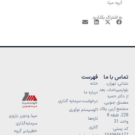
گروه مپنا
به اشتراک بگذارید
تماس با ما
فهرست
نشانی: تهران،
خانه
بلوارمیرداماد، بعد
درباره ما
از دکتر حمید
درخواست سرمایه گذاری
مصدق جنوبی،
مجتمع آرین پلاک
اکوسیستم نوآوری
228، طبقه 8
مپنا ونچرز بازوی
تازه‌ها
واحد 31
سرمایه‌گذاری
گالری
کد پستی:
خطرپذیر گروه