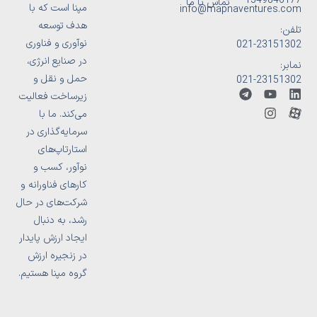
1549846177
تماس با ما
مپنا است که با
info@mapnaventures.com
هدف توسعه
تلفن:
نوآوری و فناوری
23151302-021
در صنایع انرژی،
نمابر:
حمل و نقل و
23151302-021
T
Y
I
M
L
زیرساخت فعالیت
e
o
n
-
i
می‌کند. ما با
l
u
s
n
i
e
t
t
c
k
سرمایه‌گذاری در
g
u
a
e
o
استارتاپ‌های
r
b
g
d
n
نوآور، کسب و
a
e
r
-
i
m
a
n
a
کارهای فناورانه و
m
p
شرکت‌های در حال
a
r
رشد، به دنبال
a
ایجاد ارزش پایدار
t
در زنجیره ارزش
گروه مپنا هستیم.