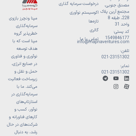
درخواست سرمایه گذاری
مصدق جنوبی،
مجتمع آرین پلاک
اکوسیستم نوآوری
228، طبقه 8
مپنا ونچرز بازوی
تازه‌ها
واحد 31
سرمایه‌گذاری
گالری
کد پستی:
خطرپذیر گروه
1549846177
تماس با ما
مپنا است که با
info@mapnaventures.com
هدف توسعه
تلفن:
نوآوری و فناوری
23151302-021
در صنایع انرژی،
نمابر:
حمل و نقل و
23151302-021
T
Y
I
M
L
زیرساخت فعالیت
e
o
n
-
i
می‌کند. ما با
l
u
s
n
i
e
t
t
c
k
سرمایه‌گذاری در
g
u
a
e
o
استارتاپ‌های
r
b
g
d
n
نوآور، کسب و
a
e
r
-
i
m
a
n
a
کارهای فناورانه و
m
p
شرکت‌های در حال
a
r
رشد، به دنبال