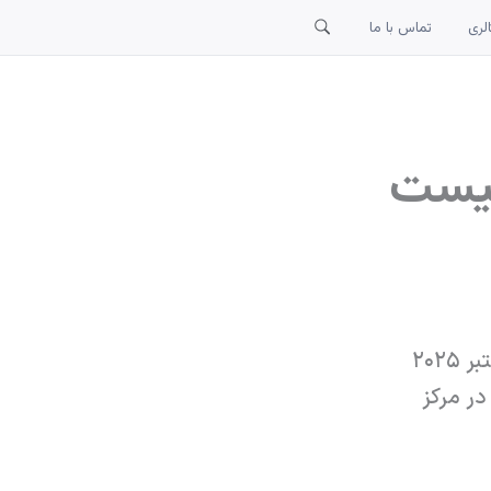
لری
تماس با ما
بیست
نمایشگاه بین‌المللی PowerExpo 2025 آلماتی قزاقستان، ۲۱ تا ۲۳ اکتبر ۲۰۲۵
قستان در مرکز