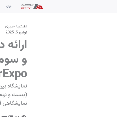
رش
خانه
ه
حتوا
اطلاعیـه خـبـری
نوامبر 5, 2025
ارائه 
و سومی
PowerExpo آل
نمایشگاهی آت