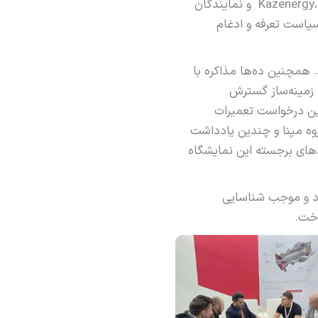
در بخش برنامه‌ کاری و نشست‌ها، نمایندگانی از وزارت انرژی قزاقستان، انجمن Kazenergy، KEGOC، Samruk و نمایندگان
یاست تعرفه و ادغام
SAMRUK از غرفه مپنا بازدید کردند. همچنین ده‌ها مذاکره با
زمینه‌ساز گسترش
ین درخواست تعمیرات
ه مپنا و‌ چندین یادداشت
های برجسته این نمایشگاه
صت مهمی برای تثبیت جایگاه مپنا در بازار کشور قزاقستان و‌ کشورهای حوزه CIS بود و موجب شناسایی
اخت.